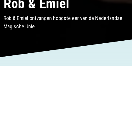
Rob & Emiel
Rob & Emiel ontvangen hoogste eer van de Nederlandse
Magische Unie.
ROB & EMIEL ONTVANGEN
HOOGSTE EER VAN DE
NEDERLANDSE MAGISCHE UNIE
Utrecht, 28 september 2025
Goochelaars Rob Mollien en Emiel Lensen, bekend als het
duo Rob & Emiel, hebben de hoogste onderscheiding