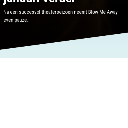
Na een succesvol theaterseizoen neemt Blow Me Away
even pauze.
Na een succesvol theaterseizoen van september 2016
t/m juni 2017 heeft de theatershow Blow Me Away even
pauze.
In Oktober is deze één keer te zien in Nijverdal. Daarna pas
weer in januari 2018 en is dan in ongeveer 40 theaters te
zien. Wil je precies weten wanneer? Kijk dan in de
agenda
.