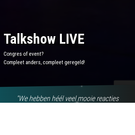
Talkshow LIVE
Congres of event?
Compleet anders, compleet geregeld!
We hebben héél veel mooie reacties
gekregen, jullie hebben echt iets
losgemaakt. En dat met een geweldige
twists en afwisseling van fun acts!
Previous
Ne